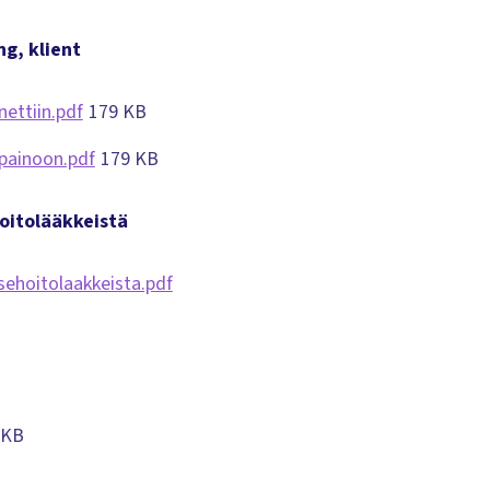
ng, klient
nettiin.pdf
179 KB
_painoon.pdf
179 KB
hoitolääkkeistä
sehoitolaakkeista.pdf
 KB