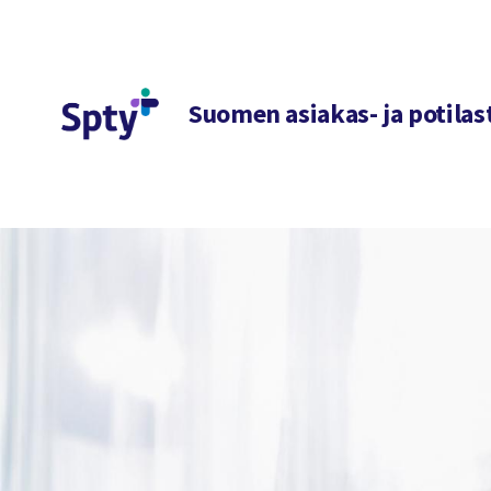
Siirry
sivun
sisältöön
Suomen asiakas- ja potilas