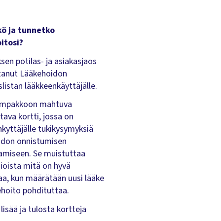
ö ja tunnetko
itosi?
sen potilas- ja asiakasjaos
tanut Lääkehoidon
slistan lääkkeenkäyttäjälle.
ompakkoon mahtuva
tava kortti, jossa on
kyttäjälle tukikysymyksiä
idon onnistumisen
amiseen. Se muistuttaa
sioista mitä on hyvä
aa, kun määrätään uusi lääke
ehoito pohdituttaa.
lisää ja tulosta kortteja