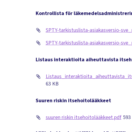
Kontrollista för läkemedelsadministreri
SPTY-tarkistuslista-asiakasversio-sve_
SPTY-tarkistuslista-asiakasversio-sve
Listaus interaktioita aiheuttavista itse
Listaus_interaktioita_aiheuttavista_it
63 KB
Suuren riskin itsehoitolääkkeet
suuren riskin itsehoitolääkkeet.pdf
593