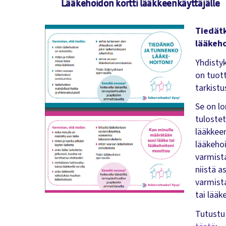
Lääkehoidon kortti lääkkeenkäyttäjälle
Tiedätk
lääkeho
Yhdistyk
on tuot
tarkistu
Se on l
tulostet
lääkkeen
lääkeho
varmist
niistä a
varmist
tai lääk
Tutustu 