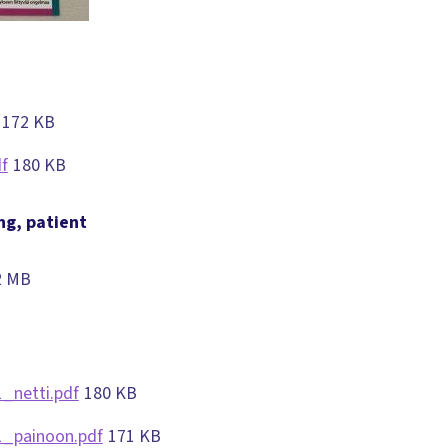
172 KB
f
180 KB
ng, patient
2 MB
1_netti.pdf
180 KB
1_painoon.pdf
171 KB