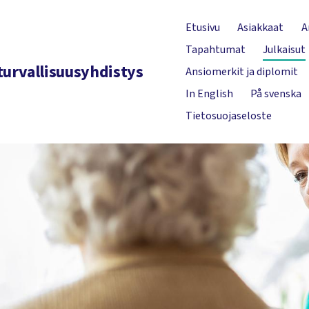
Etusivu
Asiakkaat
A
Tapahtumat
Julkaisut
turvallisuusyhdistys
Ansiomerkit ja diplomit
In English
På svenska
Tietosuojaseloste