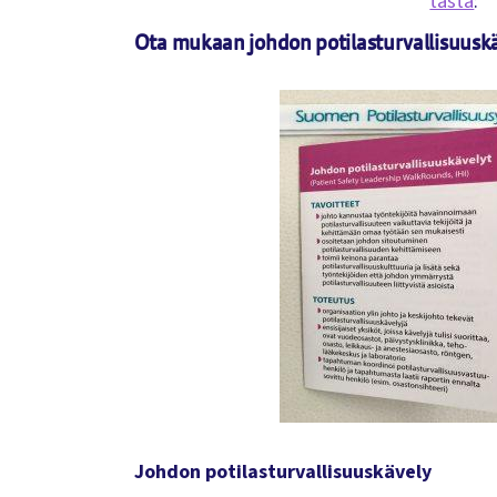
tästä
:
Ota mukaan johdon potilasturvallisuuskä
Johdon potilasturvallisuuskävely