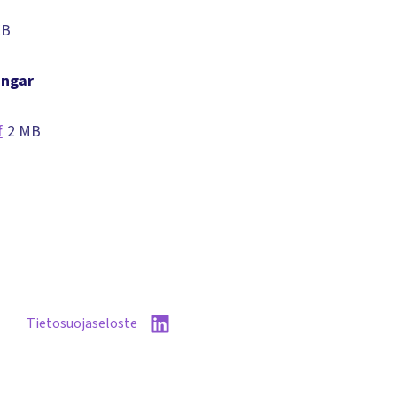
KB
ingar
f
2 MB
Tietosuojaseloste
LinkedIn