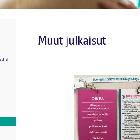
Muut julkaisut
)
isuja