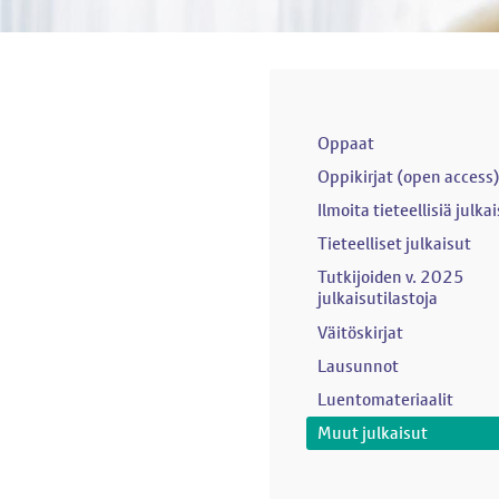
Oppaat
Oppikirjat (open access
Ilmoita tieteellisiä julka
Tieteelliset julkaisut
Tutkijoiden v. 2025
julkaisutilastoja
Väitöskirjat
Lausunnot
Luentomateriaalit
Muut julkaisut