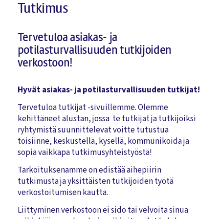
Tutkimus
Tervetuloa asiakas- ja
potilasturvallisuuden tutkijoiden
verkostoon!
Hyvät asiakas- ja potilasturvallisuuden tutkijat!
Tervetuloa tutkijat -sivuillemme. Olemme
kehittäneet alustan, jossa te tutkijat ja tutkijoiksi
ryhtymistä suunnittelevat voitte tutustua
toisiinne, keskustella, kysellä, kommunikoida ja
sopia vaikkapa tutkimusyhteistyöstä!
Tarkoituksenamme on edistää aihepiirin
tutkimusta ja yksittäisten tutkijoiden työtä
verkostoitumisen kautta.
Liittyminen verkostoon ei sido tai velvoita sinua