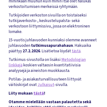
mihinkään muuhun kuin mihin itse olet halukas
verkostoitumisen merkeissä ryhtymään.
Tutkijoiden verkoston sivuilla on toistaiseksi
tutkijaverkosto-, keskustelupalsta- sekä
verkostoon liittymissivu, jossa on elektroninen
lomake.
15-vuotis juhlavuoden kunniaksi olemme avanneet
juhlavuoden
tutkimusapurahahaun
. Hakuaika
päättyy
27.2.2026
. Lisätietoa löydät
tästä
.
Tutkimus-sivustolla on lisäksi
Metodologian
linkkejä
koskien valtaosin kvantitatiivisia
analyysejä ja aineiston muokkausta.
Potilas- ja asiakasturvallisuuteen liittyvät
väitöskirjat ovat
Julkaisut
-sivulla.
Liity mukaan
tästä
!
Otamme mielellään vastaan palautetta sekä