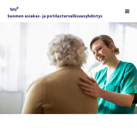
Siirry
sivun
Haku
Suomen asiakas- ja potilasturvallisuusyhdistys
sisältöön