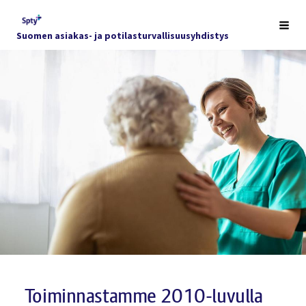
Siirry
sivun
Haku
Suomen asiakas- ja potilasturvallisuusyhdistys
sisältöön
Toiminnastamme 2010-luvulla