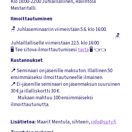
Klo 18:00-22:00 Juhlaillallinen, Ravintola
Mestaritalli.
Ilmoittautuminen
🪑 Juhlaseminaariin viimeistään 5.6. klo 16:00.
🪑
Juhlaillalliselle viimeistään 22.5. klo 16:00.
🖥️ Tee sitova ilmoittautumisesi
tästä
🖥️ 👈👈
Kustannukset
📍
Seminaari on jäsenille maksuton. Illallinen 50
ensimmäiseksi ilmoittautuneelle ilmainen.
📍
Ei-jäsenille seminaari on jäsenmaksun suuruinen
30 € ja illalliskortti 30 €.
Mukaan mahtuu 100 ensimmäiseksi
ilmoittautunutta.
Lisätietoa:
Maarit Mentula, sihteeri,
info@spty.fi