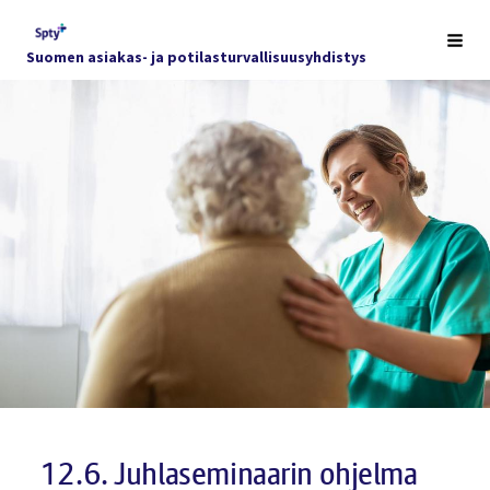
Siirry
sivun
Haku
Suomen asiakas- ja potilasturvallisuusyhdistys
sisältöön
12.6. Juhlaseminaarin ohjelma