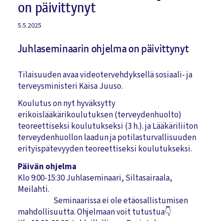
on päivittynyt
5.5.2025
Juhlaseminaarin ohjelma on päivittynyt
Tilaisuuden avaa videotervehdyksellä sosiaali- ja
terveysministeri Kaisa Juuso.
Koulutus on nyt hyväksytty
erikoislääkärikoulutuksen (terveydenhuolto)
teoreettiseksi koulutukseksi (3 h.). ja Lääkäriliiton
terveydenhuollon laadun ja potilasturvallisuuden
erityispätevyyden teoreettiseksi koulutukseksi.
Päivän ohjelma
Klo 9:00-15:30 Juhlaseminaari, Siltasairaala,
Meilahti.
Seminaarissa ei ole etäosallistumisen
mahdollisuutta. Ohjelmaan voit tutustua👇