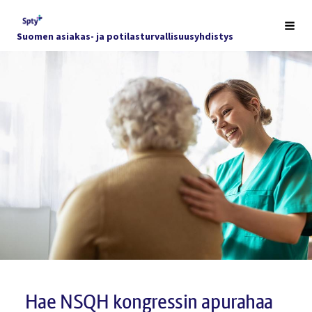
Siirry
sivun
Haku
Suomen asiakas- ja potilasturvallisuusyhdistys
sisältöön
Hae NSQH kongressin apurahaa