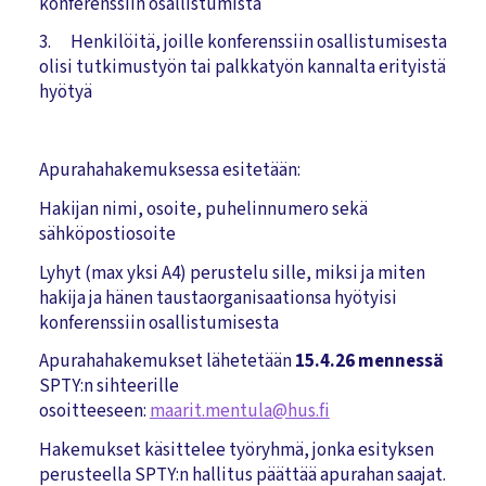
konferenssiin osallistumista
3. Henkilöitä, joille konferenssiin osallistumisesta
olisi tutkimustyön tai palkkatyön kannalta erityistä
hyötyä
Apurahahakemuksessa esitetään:
Hakijan nimi, osoite, puhelinnumero sekä
sähköpostiosoite
Lyhyt (max yksi A4) perustelu sille, miksi ja miten
hakija ja hänen taustaorganisaationsa hyötyisi
konferenssiin osallistumisesta
Apurahahakemukset lähetetään
15.4.26 mennessä
SPTY:n sihteerille
osoitteeseen:
maarit.mentula@hus.fi
Hakemukset käsittelee työryhmä, jonka esityksen
perusteella SPTY:n hallitus päättää apurahan saajat.