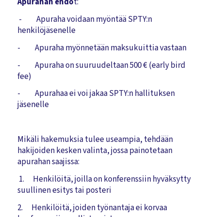
Apurahan ehdo
t:
- Apuraha voidaan myöntää SPTY:n
henkilöjäsenelle
- Apuraha myönnetään maksukuittia vastaan
- Apuraha on suuruudeltaan 500 € (early bird
fee)
- Apurahaa ei voi jakaa SPTY:n hallituksen
jäsenelle
Mikäli hakemuksia tulee useampia, tehdään
hakijoiden kesken valinta, jossa painotetaan
apurahan saajissa:
1. Henkilöitä, joilla on konferenssiin hyväksytty
suullinen esitys tai posteri
2. Henkilöitä, joiden työnantaja ei korvaa