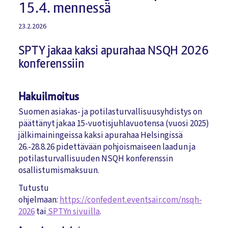
15.4. mennessä
23.2.2026
SPTY jakaa kaksi apurahaa NSQH 2026
konferenssiin
Hakuilmoitus
Suomen asiakas- ja potilasturvallisuusyhdistys on
päättänyt jakaa 15-vuotisjuhlavuotensa (vuosi 2025)
jälkimainingeissa kaksi apurahaa Helsingissä
26.-28.8.26 pidettävään pohjoismaiseen laadun ja
potilasturvallisuuden NSQH konferenssin
osallistumismaksuun.
Tutustu
ohjelmaan:
https://confedent.eventsair.com/nsqh-
2026
tai
SPTYn sivuilla
.